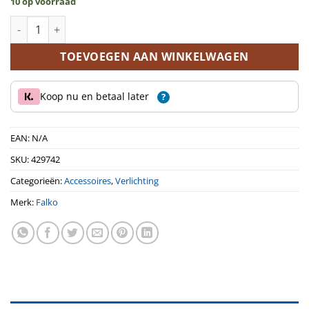
10 op voorraad
Verlichtingsset USB High Power 35 Lux aantal
TOEVOEGEN AAN WINKELWAGEN
Koop nu en betaal later
?
EAN:
N/A
SKU:
429742
Categorieën:
Accessoires
,
Verlichting
Merk:
Falko