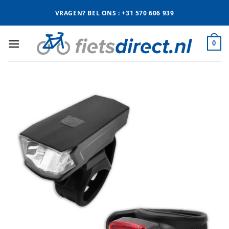
Ga
VRAGEN? BEL ONS : +31 570 606 939
naar
inhoud
0