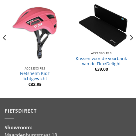
ACCESSOIRES
Kussen voor de voorbank
van de Flex/Delight
ACCESSOIRES
€
39,00
Fietshelm Kidz
lichtgewicht
e
€
32,95
FIETSDIRECT
Showroom:
Maagdenburgstraat 18