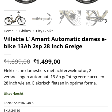
Home
/
E-bikes
/
City E-bike
Villette L’ Amant Automatic dames e-
bike 13Ah 2sp 28 inch Greige
Oorspronkelijke
Huidige
1.699,00
1.499,00
€
€
prijs
prijs
Elektrische damesfiets met achterwielmotor, 2
was:
is:
versnellingen automaat, 13 Ah geïntegreerde accu en
€1.699,00.
€1.499,00.
28 inch wielen. Elektrisch fietsen in optima forma.
Uitverkocht
EAN:
8720618724892
SKU:
24119