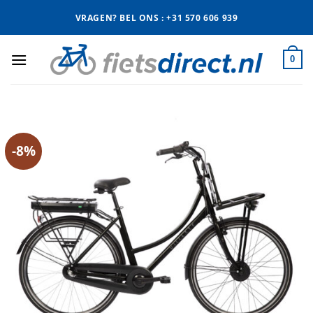
Ga
VRAGEN? BEL ONS : +31 570 606 939
naar
inhoud
0
-8%