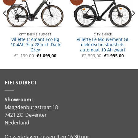
CITY E-BIKE BUDGET
CITY E-BIKE
Villette L’ Amant Eco Bg
Villette Le Mouvement GL
10.4Ah 7sp 28 inch Dark
elektrische stadsfiets
Grey
automaat 10 Ah zwart
e
ge
Oorspronkelijke
Huidige
Oorspronkelijke
Huidig
€
1.199,00
€
1.099,00
€
2.399,00
€
1.995,00
prijs
prijs
prijs
prijs
was:
is:
was:
is:
9,00.
€1.199,00.
€1.099,00.
€2.399,00.
€1.995
FIETSDIRECT
Showroom:
Maagdenburgstraat 18
7421 ZC Deventer
Nederland
Op werkdagen tussen 9 en 16.30 uur.