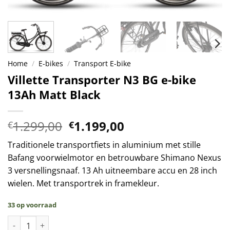
Home
/
E-bikes
/
Transport E-bike
Villette Transporter N3 BG e-bike
13Ah Matt Black
Oorspronkelijke
Huidige
1.299,00
1.199,00
€
€
prijs
prijs
Traditionele transportfiets in aluminium met stille
was:
is:
Bafang voorwielmotor en betrouwbare Shimano Nexus
€1.299,00.
€1.199,00.
3 versnellingsnaaf. 13 Ah uitneembare accu en 28 inch
wielen. Met transportrek in framekleur.
33 op voorraad
Villette Transporter N3 BG e-bike 13Ah Matt Black aantal