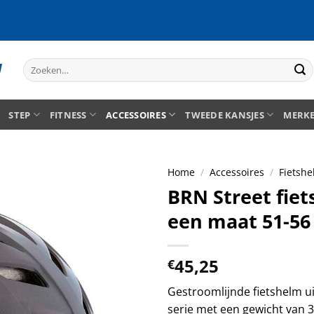
Zoeken
naar:
STEP
FITNESS
ACCESSOIRES
TWEEDE KANSJES
MERK
Home
/
Accessoires
/
Fietshe
BRN Street fiet
een maat 51-56 
45,25
€
Gestroomlijnde fietshelm uit
serie met een gewicht van 