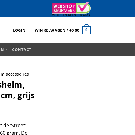
LOGIN
WINKELWAGEN /
€
0,00
0
EN
CONTACT
lm accessoires
shelm,
cm, grijs
 de ‘Street’
360 gram. De