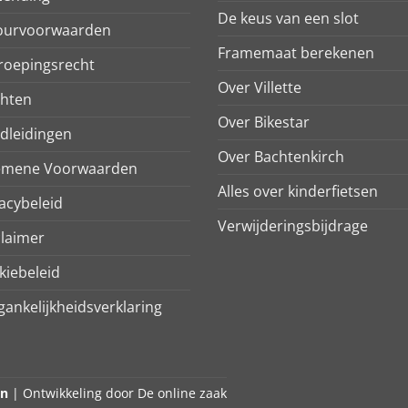
De keus van een slot
ourvoorwaarden
Framemaat berekenen
roepingsrecht
Over Villette
chten
Over Bikestar
dleidingen
Over Bachtenkirch
emene Voorwaarden
Alles over kinderfietsen
acybeleid
Verwijderingsbijdrage
claimer
kiebeleid
ankelijkheidsverklaring
en
| Ontwikkeling door
De online zaak