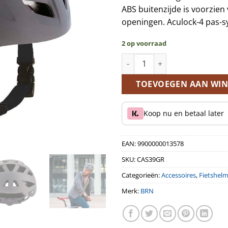
ABS buitenzijde is voorzien 
openingen. Aculock-4 pas-s
2 op voorraad
BRN Street fietshelm, een maat
TOEVOEGEN AAN WI
Koop nu en betaal later
EAN:
9900000013578
SKU:
CAS39GR
Categorieën:
Accessoires
,
Fietshelm
Merk:
BRN