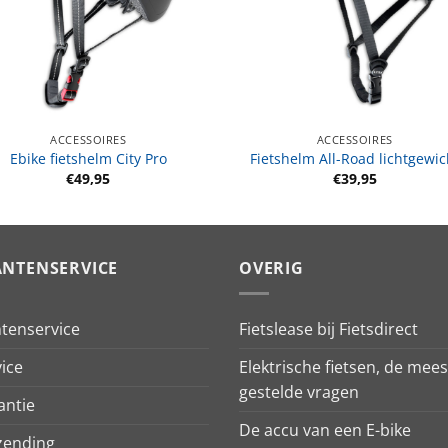
ACCESSOIRES
ACCESSOIRES
Ebike fietshelm City Pro
Fietshelm All-Road lichtgewic
€
49,95
€
39,95
ANTENSERVICE
OVERIG
ntenservice
Fietslease bij Fietsdirect
ice
Elektrische fietsen, de mees
gestelde vragen
antie
De accu van een E-bike
zending