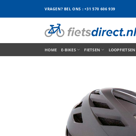
Ga
VRAGEN? BEL ONS : +31 570 606 939
naar
inhoud
HOME
E-BIKES
FIETSEN
LOOPFIETSEN