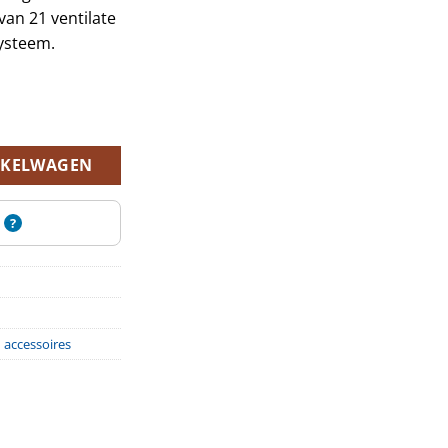
van 21 ventilate
ysteem.
 51-56 cm, grijs aantal
NKELWAGEN
?
 accessoires