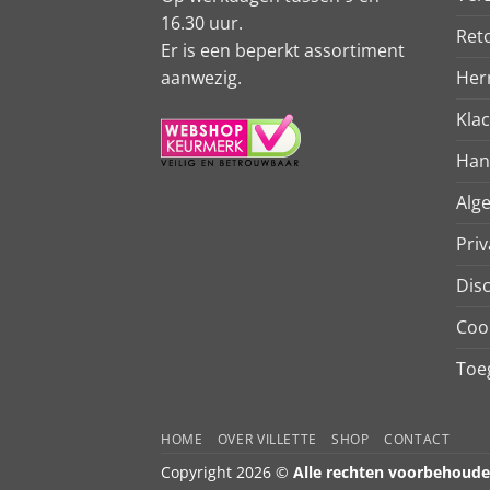
16.30 uur.
Ret
Er is een beperkt assortiment
aanwezig.
Her
Kla
Han
Alg
Priv
Dis
Coo
Toeg
HOME
OVER VILLETTE
SHOP
CONTACT
Copyright 2026 ©
Alle rechten voorbehoud