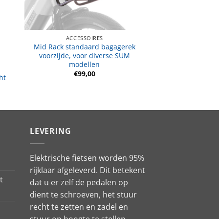
ACCESSOIRES
Mid Rack standaard bagagerek
voorzijde, voor diverse SUM
modellen
€
99,00
ht
LEVERING
Elektrische fietsen worden 95%
rijklaar afgeleverd. Dit betekent
t
dat u er zelf de pedalen op
dient te schroeven, het stuur
recht te zetten en zadel en
stuur op hoogte te stellen.