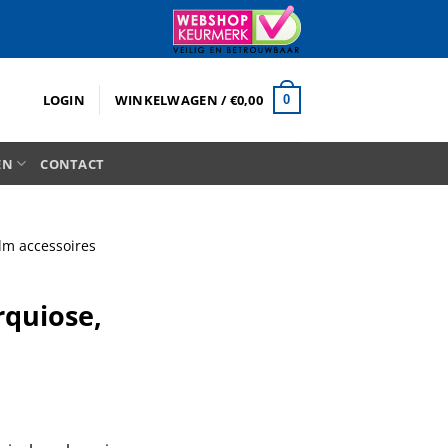
LOGIN
WINKELWAGEN /
€
0,00
0
EN
CONTACT
lm accessoires
rquiose,
elijke
dige
s