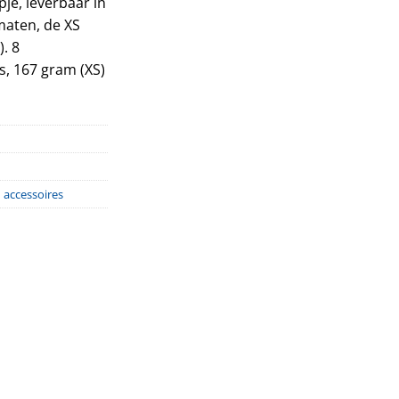
je, leverbaar in
maten, de XS
00.
. 8
s, 167 gram (XS)
 accessoires