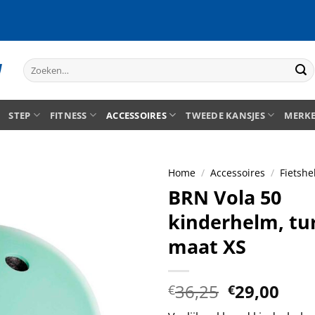
Zoeken
naar:
STEP
FITNESS
ACCESSOIRES
TWEEDE KANSJES
MERK
Home
/
Accessoires
/
Fietshe
BRN Vola 50
kinderhelm, tu
maat XS
Oorspronk
Hui
36,25
29,00
€
€
prijs
prij