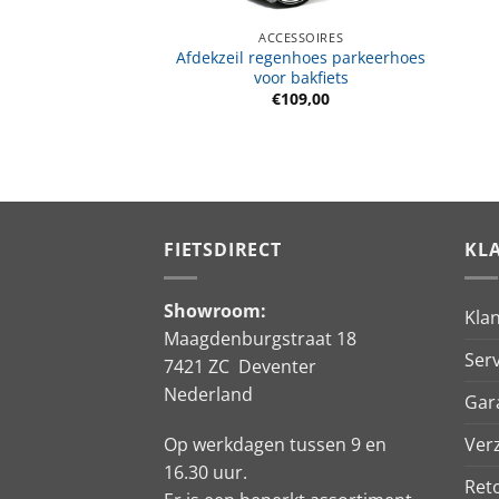
SSOIRES
ACCESSOIRES
or bagagedrager
Afdekzeil regenhoes parkeerhoes
 klittenband
voor bakfiets
9,90
€
109,00
FIETSDIRECT
KL
Showroom:
Kla
Maagdenburgstraat 18
Serv
7421 ZC Deventer
Nederland
Gar
Ver
Op werkdagen tussen 9 en
16.30 uur.
Ret