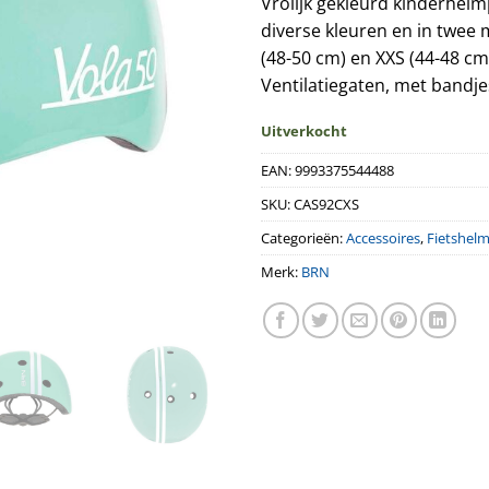
Vrolijk gekleurd kinderhelmp
was:
is:
diverse kleuren en in twee 
€36,25.
€29,
(48-50 cm) en XXS (44-48 cm)
Ventilatiegaten, met bandje
Uitverkocht
EAN:
9993375544488
SKU:
CAS92CXS
Categorieën:
Accessoires
,
Fietshelm
Merk:
BRN