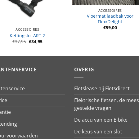
ACCESSOIRES
Vloermat laadbak voor
Flex/Delight
€
59,00
ACCESSOIRES
Kettingslot ART 2
Oorspronkelijke
Huidige
€
37,95
€
34,95
prijs
prijs
was:
is:
€37,95.
€34,95.
ANTENSERVICE
OVERIG
ntenservice
Fietslease bij Fietsdirect
ice
Elektrische fietsen, de mees
gestelde vragen
antie
De accu van een E-bike
zending
De keus van een slot
ourvoorwaarden