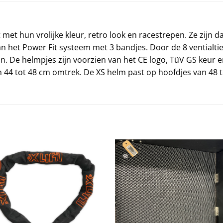
t met hun vrolijke kleur, retro look en racestrepen. Ze zijn d
 het Power Fit systeem met 3 bandjes. Door de 8 ventialtieg
zijn. De helmpjes zijn voorzien van het CE logo, TüV GS keu
n 44 tot 48 cm omtrek. De XS helm past op hoofdjes van 48 t