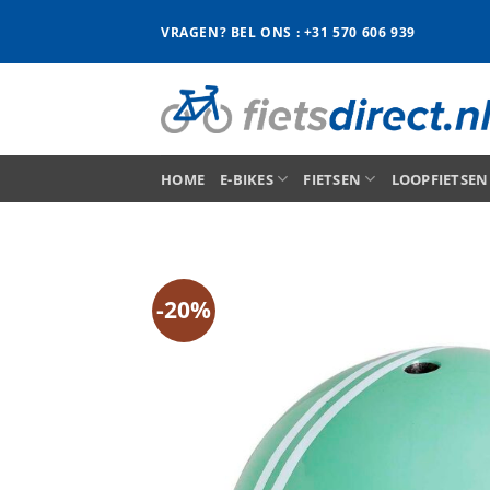
Ga
VRAGEN? BEL ONS : +31 570 606 939
naar
inhoud
HOME
E-BIKES
FIETSEN
LOOPFIETSEN
-20%