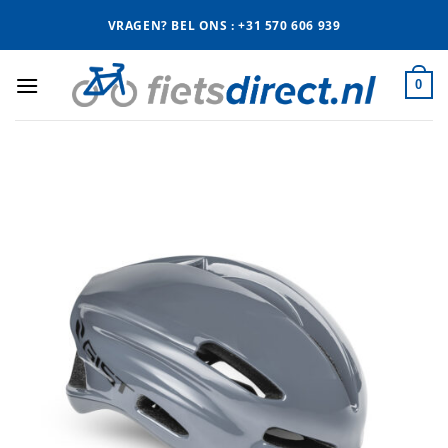
Ga
VRAGEN? BEL ONS : +31 570 606 939
naar
inhoud
0