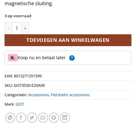
magnetische sluiting.
3 op voorraad
GIST Veloce aerodynamische helm maat L-XL grijs aantal
TOEVOEGEN AAN WINKELWAGEN
Koop nu en betaal later
?
EAN:
8013271351599
SKU:
GIST9530-E20A09
Categorieën:
Accessoires
,
Fietshelm accessoires
Merk:
GIST