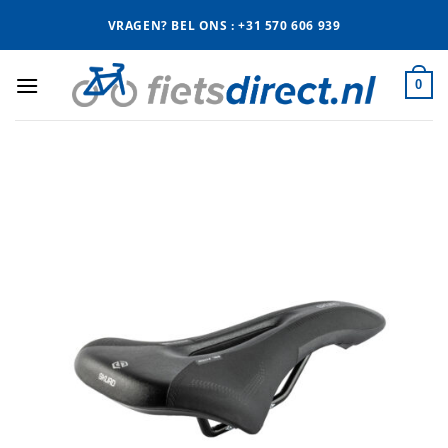
Ga
VRAGEN? BEL ONS : +31 570 606 939
naar
inhoud
0