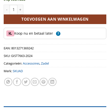
SKUAD Indiana sportzadel zwart aantal
TOEVOEGEN AAN WINKELWAGEN
Koop nu en betaal later
?
EAN:
8013271369242
SKU:
GIST7663-2024
Categorieën:
Accessoires
,
Zadel
Merk:
SKUAD