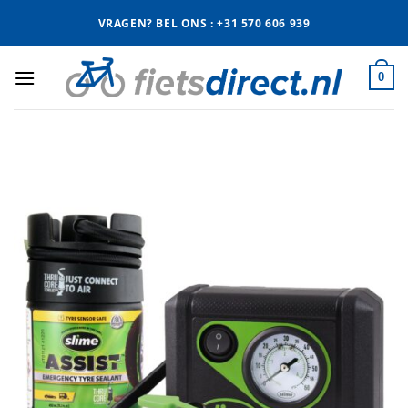
Ga
VRAGEN? BEL ONS : +31 570 606 939
naar
inhoud
0