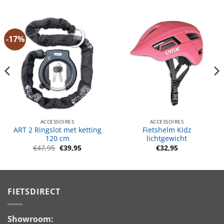
-17%
ACCESSOIRES
ACCESSOIRES
ART 2 Ringslot met ketting
Fietshelm Kidz
120 cm
lichtgewicht
Oorspronkelijke
Huidige
€
47,95
€
39,95
€
32,95
prijs
prijs
was:
is:
€47,95.
€39,95.
FIETSDIRECT
Showroom: