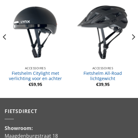
ACCESSOIRES
ACCESSOIRES
Fietshelm Citylight met
Fietshelm All-Road
verlichting voor en achter
lichtgewicht
€
59,95
€
39,95
FIETSDIRECT
Showroom:
Maagdenburgstraat 18