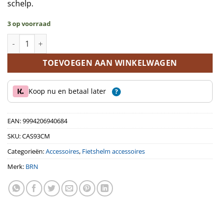
schelp.
3 op voorraad
BRN Swift fietshelm creme maat M aantal
TOEVOEGEN AAN WINKELWAGEN
Koop nu en betaal later
?
EAN:
9994206940684
SKU:
CAS93CM
Categorieën:
Accessoires
,
Fietshelm accessoires
Merk:
BRN