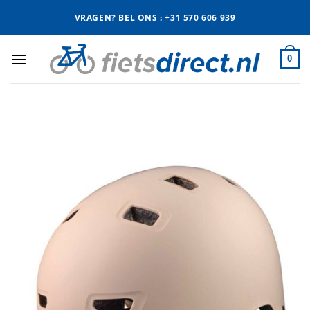
Ga
VRAGEN? BEL ONS : +31 570 606 939
naar
inhoud
0