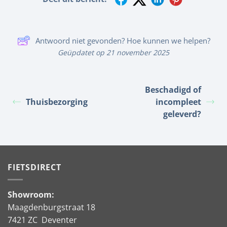
Antwoord niet gevonden? Hoe kunnen we helpen?
Geüpdatet op 21 november 2025
Beschadigd of
Thuisbezorging
incompleet
geleverd?
FIETSDIRECT
Showroom:
Maagdenburgstraat 18
7421 ZC Deventer