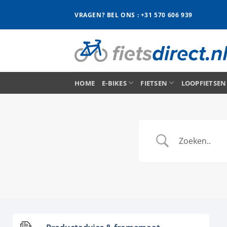
Ga
VRAGEN? BEL ONS : +31 570 606 939
naar
inhoud
HOME
E-BIKES
FIETSEN
LOOPFIETSEN