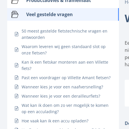
Productadvies & framemaat
H
Veel gestelde vragen
50 meest gestelde fietstechnische vragen en
antwoorden
E
Waarom leveren wij geen standaard slot op
n
onze fietsen?
p
Kan ik een fietskar monteren aan een Villette
h
fiets?
Past een voordrager op Villette Amant fietsen?
Wanneer kies je voor een naafversnelling?
Wanneer kies je voor een derailleurfiets?
Wat kan ik doen om zo ver mogelijk te komen
op een acculading?
Hoe vaak kan ik een accu opladen?
D