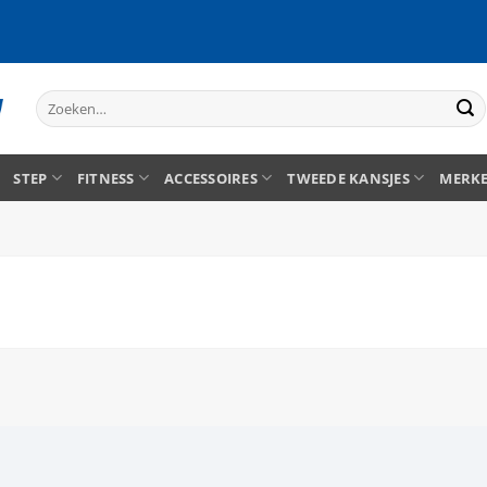
Zoeken
naar:
STEP
FITNESS
ACCESSOIRES
TWEEDE KANSJES
MERK