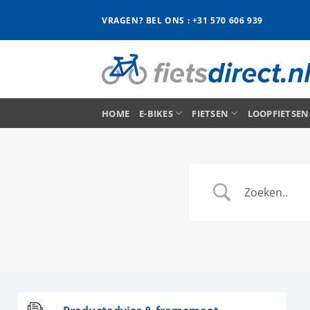
Ga
VRAGEN? BEL ONS : +31 570 606 939
naar
inhoud
HOME
E-BIKES
FIETSEN
LOOPFIETSEN