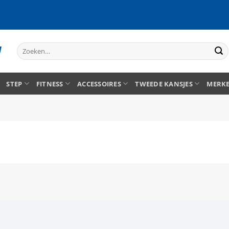
Zoeken
naar:
STEP
FITNESS
ACCESSOIRES
TWEEDE KANSJES
MERK