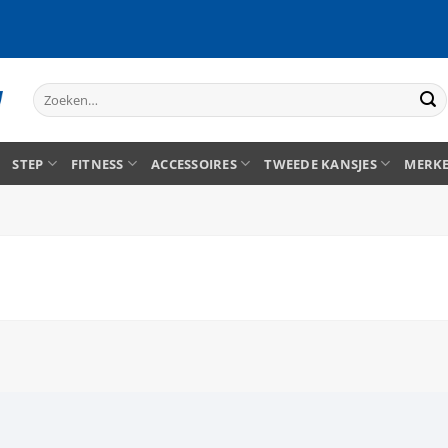
Zoeken
naar:
STEP
FITNESS
ACCESSOIRES
TWEEDE KANSJES
MERK