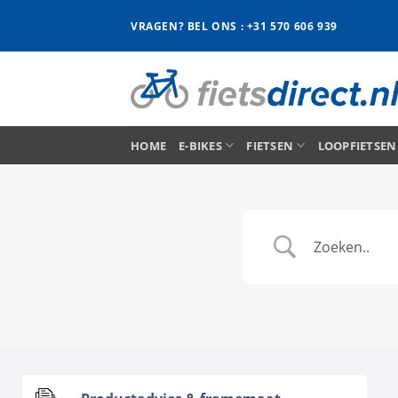
Ga
VRAGEN? BEL ONS : +31 570 606 939
naar
inhoud
HOME
E-BIKES
FIETSEN
LOOPFIETSEN