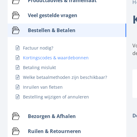
Productadvies & framemaat
H
Veel gestelde vragen
Bestellen & Betalen
V
Factuur nodig?
d
Kortingscodes & waardebonnen
Betaling mislukt
Welke betaalmethoden zijn beschikbaar?
Inruilen van fietsen
Bestelling wijzigen of annuleren
D
Bezorgen & Afhalen
Ruilen & Retourneren