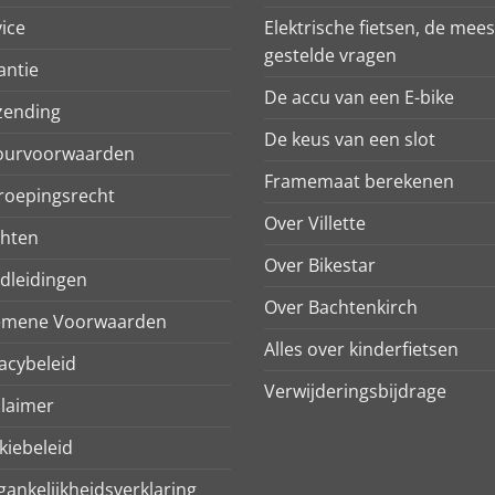
ice
Elektrische fietsen, de mees
gestelde vragen
antie
De accu van een E-bike
zending
De keus van een slot
ourvoorwaarden
Framemaat berekenen
roepingsrecht
Over Villette
chten
Over Bikestar
dleidingen
Over Bachtenkirch
emene Voorwaarden
Alles over kinderfietsen
acybeleid
Verwijderingsbijdrage
claimer
kiebeleid
ankelijkheidsverklaring