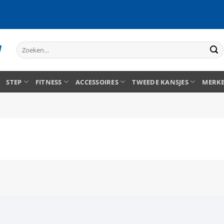
Zoeken
naar:
STEP
FITNESS
ACCESSOIRES
TWEEDE KANSJES
MERK