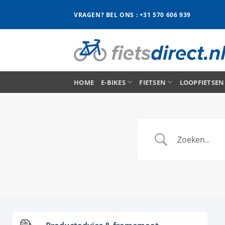
Ga
VRAGEN? BEL ONS : +31 570 606 939
naar
inhoud
HOME
E-BIKES
FIETSEN
LOOPFIETSEN