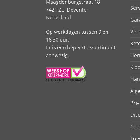
Maagdenburgstraat 18
Serv
7421 ZC Deventer
Nederland
Gar
Ver
Op werkdagen tussen 9 en
16.30 uur.
Ret
Er is een beperkt assortiment
aanwezig.
Her
Kla
Han
Alg
Priv
Dis
Coo
Toeg