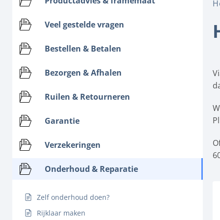
Productadvies & framemaat
H
Veel gestelde vragen
Bestellen & Betalen
Bezorgen & Afhalen
V
da
Ruilen & Retourneren
W
P
Garantie
O
Verzekeringen
6
Onderhoud & Reparatie
Zelf onderhoud doen?
Rijklaar maken