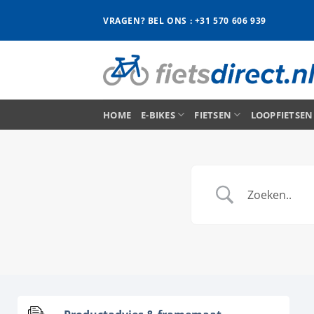
Ga
VRAGEN? BEL ONS : +31 570 606 939
naar
inhoud
HOME
E-BIKES
FIETSEN
LOOPFIETSEN