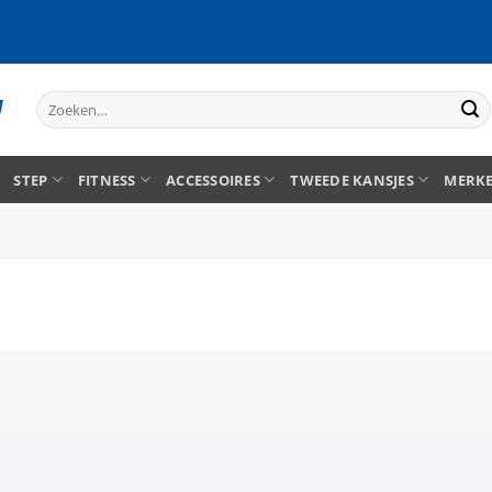
Zoeken
naar:
STEP
FITNESS
ACCESSOIRES
TWEEDE KANSJES
MERK