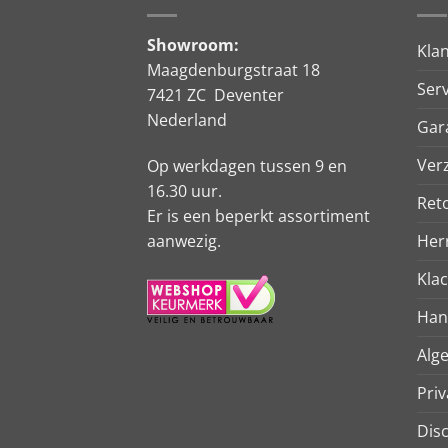
Showroom:
Kla
Maagdenburgstraat 18
Serv
7421 ZC Deventer
Nederland
Gar
Ver
Op werkdagen tussen 9 en
16.30 uur.
Ret
Er is een beperkt assortiment
aanwezig.
Her
Kla
Han
Alg
Priv
Dis