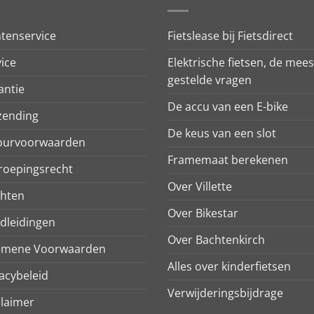
ntenservice
Fietslease bij Fietsdirect
ice
Elektrische fietsen, de mees
gestelde vragen
antie
De accu van een E-bike
zending
De keus van een slot
ourvoorwaarden
Framemaat berekenen
roepingsrecht
Over Villette
chten
Over Bikestar
dleidingen
Over Bachtenkirch
emene Voorwaarden
Alles over kinderfietsen
acybeleid
Verwijderingsbijdrage
claimer