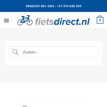
Ga
VRAGEN? BEL ONS : +31 570 606 939
naar
inhoud
0