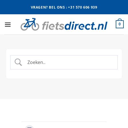
Ga
VRAGEN? BEL ONS : +31 570 606 939
naar
inhoud
0